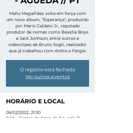
- ÁGUEDA // PT
Mallu Magalhães volta em força com
um novo álbum, "Esperança", produzido
por Mario Caldato Jr., reputado
produtor de nomes como Beastie Boys
e Jack Jonhson, entre outros e
videoclipes de Bruno Ilogti, realizador
que já trabalhou com Anitta e Fergie.
O registro está fechado
Ver outros eventos
HORÁRIO E LOCAL
05/02/2022, 21:30
CAA - Centro de Artes de Águeda, R.
Joaquim Valente de Almeida 30, 3750-
154 Águeda, Portugal